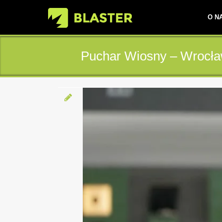
O N
Puchar Wiosny – Wrocł