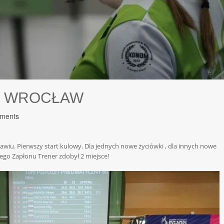
– WROCŁAW
ments
iu. Pierwszy start kulowy. Dla jednych nowe życiówki , dla innych nowe
ego Zapłonu Trener zdobył 2 miejsce!